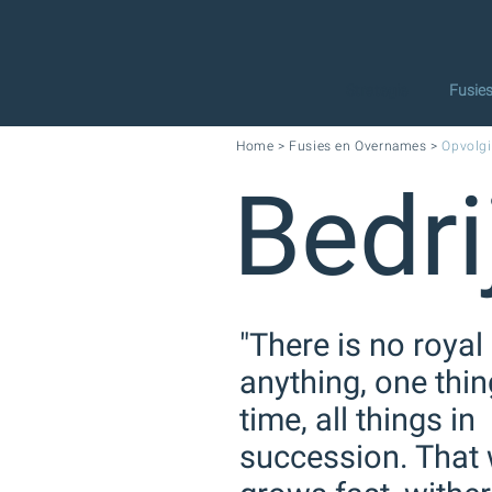
Strategie
Fusie
Home
>
Fusies en Overnames
>
Opvolg
Bedri
"There is no royal
anything, one thin
time, all things in
succession. That