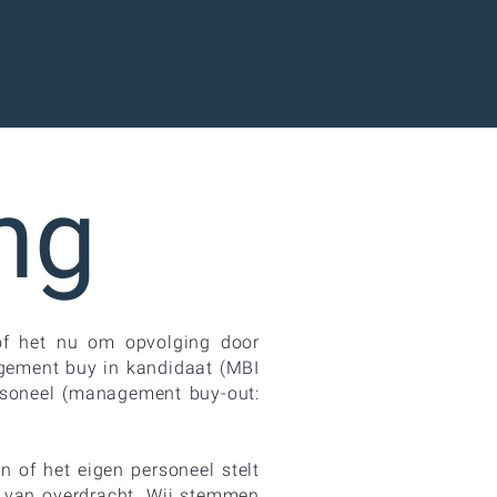
ck Record
Over Crossings
Blog
Contact
Meer...
ng
of het nu om opvolging door
agement buy in kandidaat (MBI
rsoneel (management buy-out:
n of het eigen personeel stelt
s van overdracht. Wij stemmen