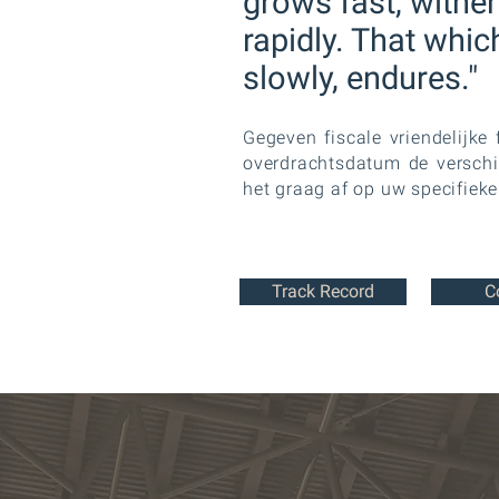
grows fast, withe
rapidly. That whi
slowly, endures."
Gegeven fiscale vriendelijke f
overdrachtsdatum de verschi
het graag af op uw specifiek
Track Record
C