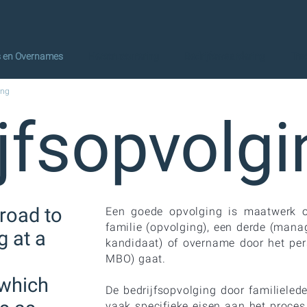
s en Overnames
Herstructurering
Bedrijfswaardering
Tra
ing
jfsopvolgi
 road to
Een goede opvolging is maatwerk 
familie (opvolging), een derde (man
g at a
kandidaat) of overname door het pe
MBO) gaat.
 which
De bedrijfsopvolging door familielede
vaak specifieke eisen aan het proce