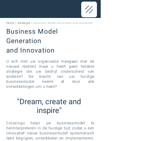
Home
>
Strategie
>
Business Model Generation and Innovation
Business Model
Generation
and Innovation
U wilt met uw organisatie meegaan met de
nieuwe realiteit maar u heeft geen heldere
strategie die uw bedrijf onderscheid van
anderen? De kracht van uw huidige
businessmodel neemt af door alle
ontwikkelingen om u heen?
"Dream, create and
inspire"
Crossings helpt uw businessmodel te
herinterpreteren in de huidige tijd, zodat u een
innovatief nieuw businessmodel systematisch
leert begrijpen, ontwikkelen en implementeren.