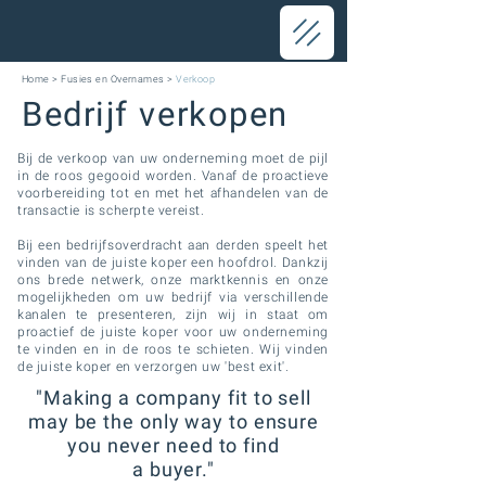
Home
>
Fusies en Overnames
>
Verkoop
Bedrijf verkopen
Bij de verkoop van uw onderneming moet de pijl
in de roos gegooid worden. Vanaf de proactieve
voorbereiding tot en met het afhandelen van de
transactie is scherpte vereist.
Bij een bedrijfsoverdracht aan derden speelt het
vinden van de juiste koper een hoofdrol. Dankzij
ons brede netwerk, onze marktkennis en onze
mogelijkheden om uw bedrijf via verschillende
kanalen te presenteren, zijn wij in staat om
proactief de juiste koper voor uw onderneming
te vinden en in de roos te schieten. Wij vinden
de juiste koper en verzorgen uw 'best exit'.
"Making a company fit to sell
may be the only way to ensure
you never need to find
a buyer."