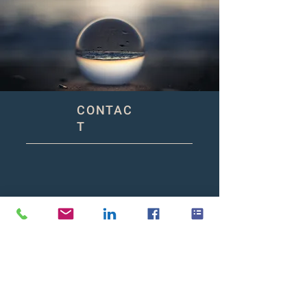
CONTAC
T
DEN HAAG
Zuid Hollandlaan 7
2596 AL Den Haag
(Mailing address)
AMSTERDAM
Barbara Strozzilaan 101-201
1083 HN Amsterdam