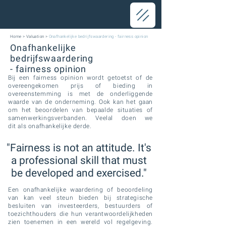
Home
>
Valuation
>
Onafhankelijke bedrijfswaardering - fairness opinion
Onafhankelijke
bedrijfswaardering
- fairness opinion
Bij een fairness opinion wordt getoetst of de
overeengekomen prijs of bieding in
overeenstemming is met de onderliggende
waarde van de onderneming. Ook kan het gaan
om het beoordelen van bepaalde situaties of
samenwerkingsverbanden. Veelal doen we
dit als onafhankelijke derde.
"Fairness is not an attitude. It's
a professional skill that must
be developed and exercised."
Een onafhankelijke waardering of beoordeling
van kan veel steun bieden bij strategische
besluiten van investeerders, bestuurders of
toezichthouders die hun verantwoordelijkheden
zien toenemen in een wereld vol regelgeving.