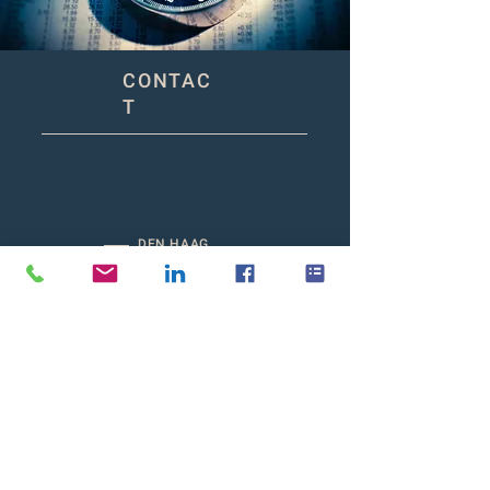
CONTAC
T
DEN HAAG
Zuid Hollandlaan 7
2596 AL Den Haag
(Mailing address)
AMSTERDAM
Barbara Strozzilaan 101-201
1083 HN Amsterdam
ROTTERDAM
Hofplein 20
3032 AC Rotterdam