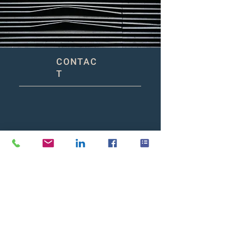
CONTAC
T
DEN HAAG
Zuid Hollandlaan 7
2596 AL Den Haag
(Mailing address)
AMSTERDAM
Barbara Strozzilaan 101-201
1083 HN Amsterdam