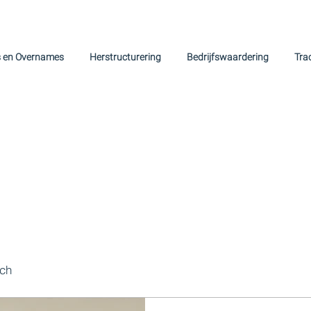
s en Overnames
Herstructurering
Bedrijfswaardering
Tra
rch