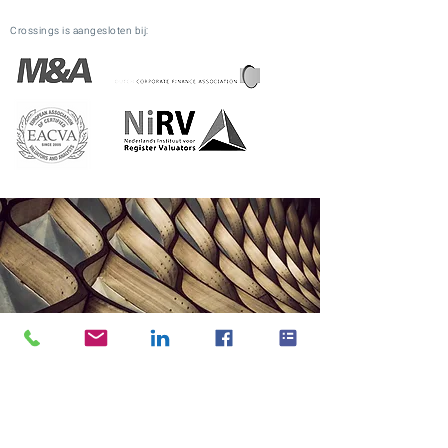
Crossings is aangesloten bij:
CONTAC
T