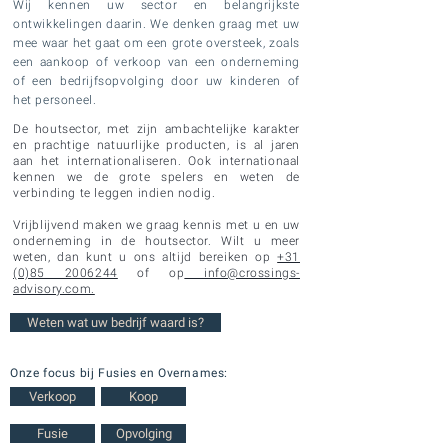
Wij kennen uw sector en belangrijkste
ontwikkelingen daarin. We denken graag met uw
mee waar het gaat om een
grote
oversteek, zoals
een aankoop of verkoop van een onderneming
of een bedrijfsopvolging door uw kinderen of
het personeel.
De houtsector, met zijn ambachtelijke karakter
en prachtige natuurlijke producten, is al jaren
aan het internationaliseren. Ook internationaal
kennen we de grote spelers en weten de
verbinding te leggen indien nodig.
Vrijblijvend maken we graag kennis met u en uw
onderneming in de houtsector. Wilt u meer
weten, dan kunt u ons altijd bereiken op
+31
(0)85 2006244
of op
info@crossings-
advisory.com.
Weten wat uw bedrijf waard is?
Onze focus bij Fusies en Overnames:
Verkoop
Koop
Fusie
Opvolging