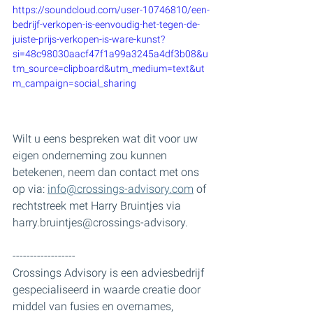
https://soundcloud.com/user-10746810/een-
bedrijf-verkopen-is-eenvoudig-het-tegen-de-
juiste-prijs-verkopen-is-ware-kunst?
si=48c98030aacf47f1a99a3245a4df3b08&u
tm_source=clipboard&utm_medium=text&ut
m_campaign=social_sharing
Wilt u eens bespreken wat dit voor uw 
eigen onderneming zou kunnen 
betekenen, neem dan contact met ons 
op via: 
info@crossings-advisory.com
 of 
rechtstreek met Harry Bruintjes via 
harry.bruintjes@crossings-advisory.
------------------
Crossings Advisory is een adviesbedrijf 
gespecialiseerd in waarde creatie door 
middel van fusies en overnames, 